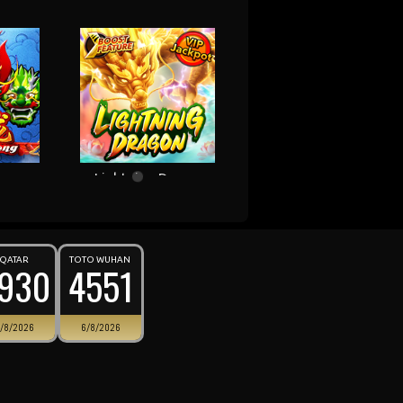
Long
Lightning Dragon
QATAR
TOTO WUHAN
930
4551
/8/2026
6/8/2026
tars
Candy Bonanza