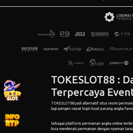
Maya Quest
TOKESLOT88 : Daf
Terpercaya Even
TOKESLOT88
jadi alternatif situs resmi perma
Prosperity Dragon
Ri
lagi pengen cepat login buat pasang angka favor
Sebagai platform permainan angka online terle
bisa menikmati permainan dengan nyaman tanpa 