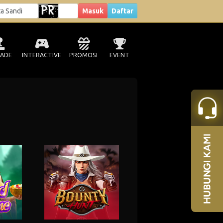
SIT PULSA DAN QRIS 1 DETIK ONLINE 24 JAM
SELAMAT DATANG DI TOK
Masuk
Daftar
ADE
INTERACTIVE
PROMOSI
EVENT