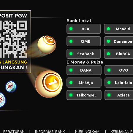
Bank Lokal
BCA
Mandiri
CIMB
Danamon
Golden Fa
Golden War
Highway 
SeaBank
BluBCA
E Money & Pulsa
DANA
OVO
LinkAja
Lain-lain
Telkomsel
Axiata
ot Smash
Joker King
Lightning 
PERATURAN
|
INFORMASI BANK
|
HUBUNGI KAMI
|
KEBIJAKAN P