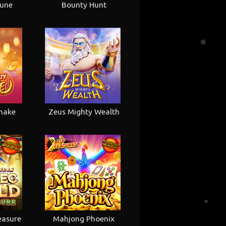
tune
Bounty Hunt
Snake
Zeus Mighty Wealth
easure
Mahjong Phoenix