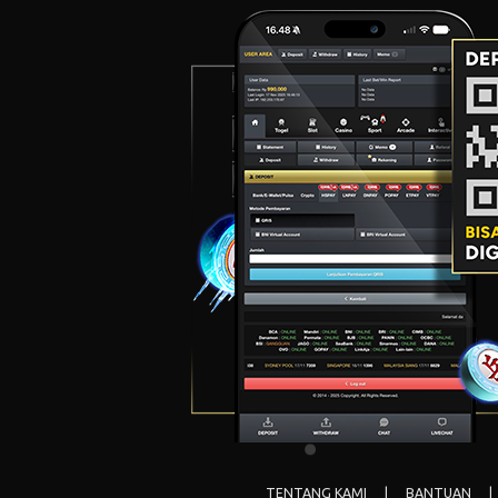
Fruit Tycoon
Honey 888
H
TENTANG KAMI
|
BANTUAN
|