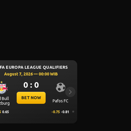
nkey
Diamond 7
FA EUROPA LEAGUE QUALIFIERS
August 7, 2026 — 00:00 WIB
0 : 0
Next
BET NOW
Hradec
Besiktas
alove
25
-0.81
0.25
0.65
oad
Forest Secret