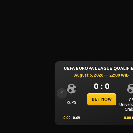
Candy Bonanza Xmas
Crazy
UEFA EUROPA LEAGUE QUALIFI
August 7, 2026 — 00:45 WIB
0 : 0
Previous
BET NOW
PAOK
Ander
0.5
0.66
-0.5
-
Dolphin dive
Dr