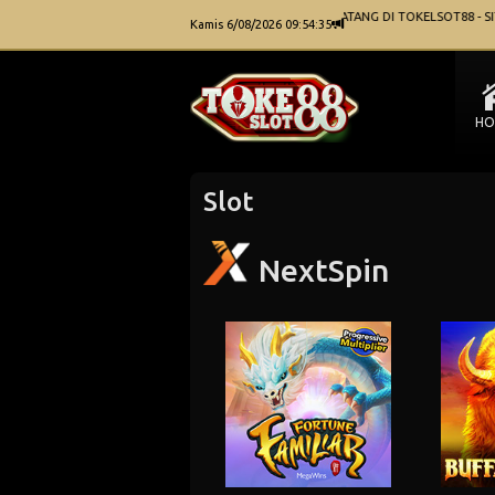
SELAMAT DATANG DI TOKELSOT88 - SITUS SLO
Kamis 6/08/2026 09:54:36
HO
Slot
NextSpin