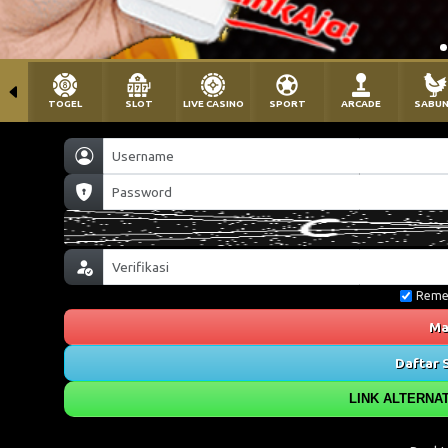
TOGEL
SLOT
LIVE CASINO
SPORT
ARCADE
SABU
Reme
Ma
Daftar 
LINK ALTERNA