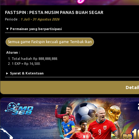
FASTSPIN : PESTA MUSIM PANAS BUAH SEGAR
Periode :
1 Juli - 31 Agustus 2026
Permainan yang berpartisipasi
Semua game Fastspin kecuali game Tembak Ikan
Aturan :
Total hadiah Rp 888,888,888.
1 EXP = Rp.16,500.
Syarat & Ketentuan
Detai