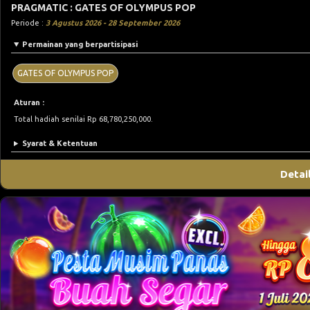
PRAGMATIC : GATES OF OLYMPUS POP
Periode :
3 Agustus 2026 - 28 September 2026
Permainan yang berpartisipasi
GATES OF OLYMPUS POP
Aturan :
Total hadiah senilai Rp 68,780,250,000.
Syarat & Ketentuan
Detai