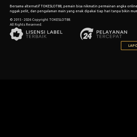
Bersama
alternatif TOKESLOT88
, pemain bisa nikmatin permainan angka onlin
nggak pelit, dan pengalaman main yang enak dipakai tiap hari tanpa bikin mu
© 2015 - 2026 Copyright TOKESLOT88.
All Rights Reserved.
LAPO