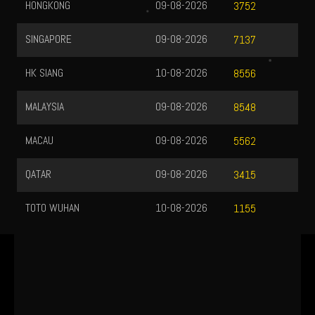
HONGKONG
09-08-2026
3752
SINGAPORE
09-08-2026
7137
HK SIANG
10-08-2026
8556
MALAYSIA
09-08-2026
8548
MACAU
09-08-2026
5562
QATAR
09-08-2026
3415
TOTO WUHAN
10-08-2026
1155