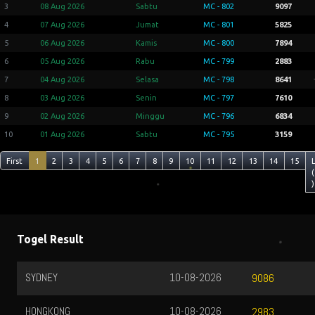
3
08 Aug 2026
Sabtu
MC - 802
9097
4
07 Aug 2026
Jumat
MC - 801
5825
5
06 Aug 2026
Kamis
MC - 800
7894
6
05 Aug 2026
Rabu
MC - 799
2883
7
04 Aug 2026
Selasa
MC - 798
8641
8
03 Aug 2026
Senin
MC - 797
7610
9
02 Aug 2026
Minggu
MC - 796
6834
10
01 Aug 2026
Sabtu
MC - 795
3159
First
1
2
3
4
5
6
7
8
9
10
11
12
13
14
15
(
)
Togel Result
SYDNEY
10-08-2026
9086
HONGKONG
10-08-2026
2983