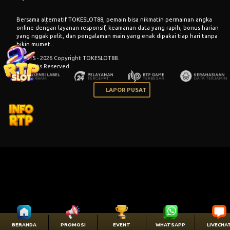
Bersama
alternatif TOKESLOT88
, pemain bisa nikmatin permainan angka
online dengan layanan responsif, keamanan data yang rapih, bonus harian
yang nggak pelit, dan pengalaman main yang enak dipakai tiap hari tanpa
bikin mumet.
© 2015 - 2026 Copyright TOKESLOT88.
All Rights Reserved.
LAPOR PUSAT
BERANDA
PROMOSI
EVENT
WHATSAPP
LIVECHA