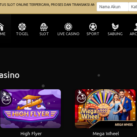
OT ONLINE TERPERCAYA, PROSES DAN TRANSAKSI AMAN DAN TERCEPAT. TERSEDIA DEPO
ME
TOGEL
SLOT
LIVE CASINO
SPORT
SABUNG
ARC
asino
High Flyer
Mega Wheel