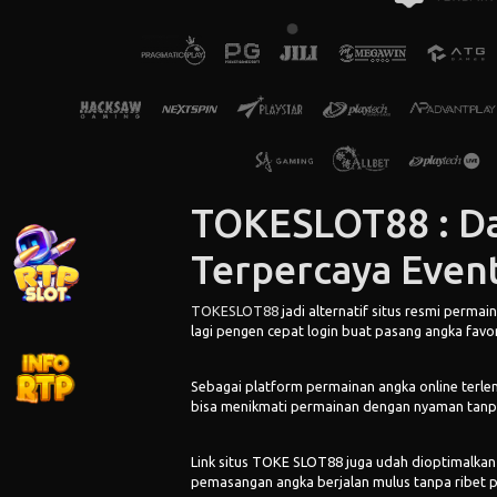
TOKESLOT88 : Daf
Terpercaya Even
TOKESLOT88
jadi alternatif situs resmi perma
lagi pengen cepat login buat pasang angka favor
Sebagai platform permainan angka online terle
bisa menikmati permainan dengan nyaman tanpa 
Link situs
TOKE SLOT88
juga udah dioptimalkan 