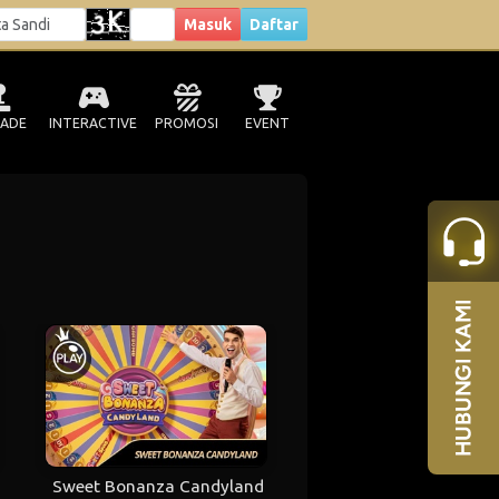
SIT PULSA DAN QRIS 1 DETIK ONLINE 24 JAM
SELAMAT DATANG DI TOK
Masuk
Daftar
ADE
INTERACTIVE
PROMOSI
EVENT
Sweet Bonanza Candyland