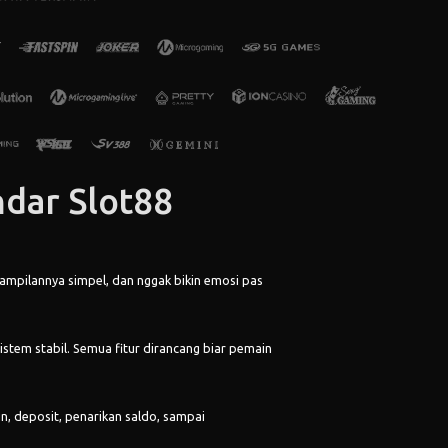
ndar Slot88
 tampilannya simpel, dan nggak bikin emosi pas
stem stabil. Semua fitur dirancang biar pemain
n, deposit, penarikan saldo, sampai