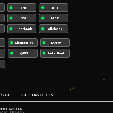
BNI
BRI
BSI
JAGO
Superbank
Allobank
ShopeePay
GOPAY
QRIS
AntarBank
RIVASI
|
PERSETUJUAN COOKIES