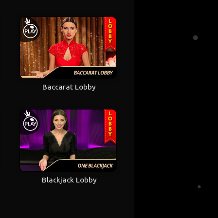
Baccarat Lobby
Blackjack Lobby