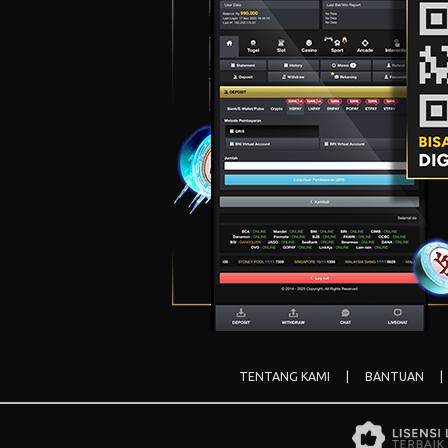
TENTANG KAMI
|
BANTUAN
|