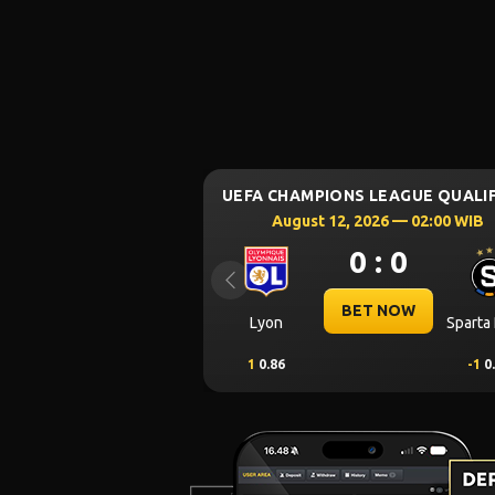
UEFA CHAMPIONS LEAGUE QUALIF
August 11, 2026 — 22:59 WIB
0 : 0
Previous
BET NOW
Union 
Bodo Glimt
Gill
0.75
0.82
-0.75