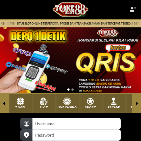
SITUS SLOT ONLINE TERPERCAYA, PROSES DAN TRANSAKSI AMAN DAN TERCEPAT. TERSEDIA DEPOSIT PULSA DA
TOGEL
SLOT
LIVE CASINO
SPORT
ARCADE
SABU