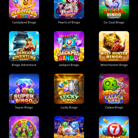
Candyland Bingo
Pearls of Bingo
Go Goal Bingo
Bingo Adventure
Jackpot Bingo
West Hunter Bingo
Super Bingo
Lucky Bingo
Calaca Bingo