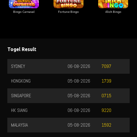
Bingo Carnaval
Fortune Bingo
iRich Bingo
Togel Result
SYDNEY
06-08-2026
7097
HONGKONG
05-08-2026
1739
SINGAPORE
05-08-2026
0715
HK SIANG
06-08-2026
9220
MALAYSIA
05-08-2026
1592