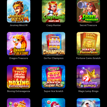
Joumey West M
Crazy Hunter
Secret Treasure
Dragon Treasure
Go For Champion
Fortune Gems Scratch
Boxing Extravaganza
Super Ace Scratch
Magic Lamp Bingo