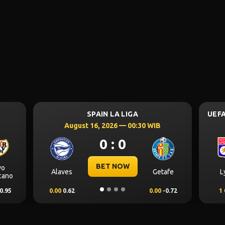
IERS
UEFA CHAMPIONS LEAGUE QUALIFIERS
UEF
August 12, 2026 — 01:15 WIB
0 : 0
BET NOW
Slovan
bahce
Mjallby
Bodo
Bratislava
.87
0.5
0.83
-0.5
0.99
0.7