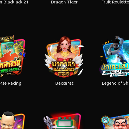
n Blackjack 21
Dragon Tiger
Fruit Roulette
rse Racing
Baccarat
Legend of Sh