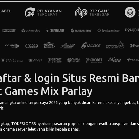
tar & login Situs Resmi Ba
t Games Mix Parlay
inan angka online terpercaya 2026 yang banyak dicari karena aksesnya ngebut,
it.
ngkap, TOKESLOT88 nyediain pasaran populer dengan result transparan dan si
drama server lelet yang bikin kepala panas.