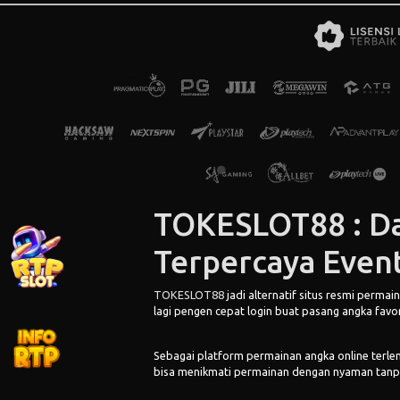
TOKESLOT88 : Daf
Terpercaya Even
TOKESLOT88
jadi alternatif situs resmi perma
lagi pengen cepat login buat pasang angka favor
Sebagai platform permainan angka online terle
bisa menikmati permainan dengan nyaman tanpa 