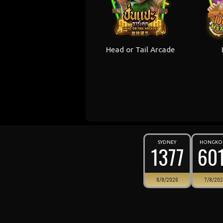
Head or Tail Arcade
SYDNEY
HONGKO
1377
60
8/8/2026
7/8/20