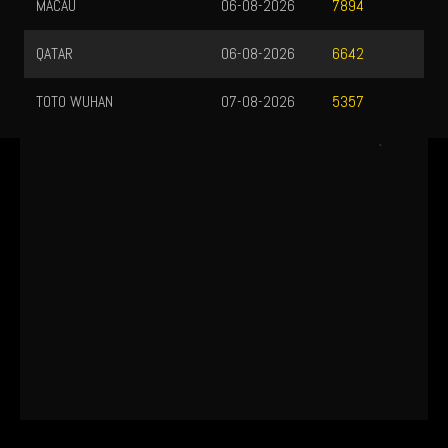
MACAU
06-08-2026
7894
QATAR
06-08-2026
6642
TOTO WUHAN
07-08-2026
5357