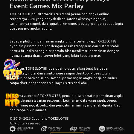
Event Games Mix Parlay
TOKESLOT88
jadi alternatif situs resmi permainan angka online
terpercaya 2026 yang banyak dicari karena aksesnya ngebut,
tampilannya simpel, dan nggak bikin emosi pas lagi pengen cepat login
buat pasang angka favorit.
Sebagai platform permainan angka online terlengkap, TOKESLOT88
nyediain pasaran populer dengan result transparan dan sistem stabil.
Semua fitur dirancang biar pemain bisa menikmati permainan dengan
nyaman tanpa drama server lelet yang bikin kepala panas.
Link situs
TOKE SLOT88
juga udah dioptimalkan buat berbagai
perangkat, mulai dari smartphone sampai desktop. Proses login,
deposit, penarikan saldo, sampai pemasangan angka berjalan mulus
tanpa ribet pencet sana-sini kayak situs abal-abal.
Bersama
alternatif TOKESLOT88
, pemain bisa nikmatin permainan angka
online dengan layanan responsif, keamanan data yang rapih, bonus
harian yang nggak pelit, dan pengalaman main yang enak dipakai tiap
hari tanpa bikin mumet.
© 2015 - 2026 Copyright TOKESLOT88.
All Rights Reserved.