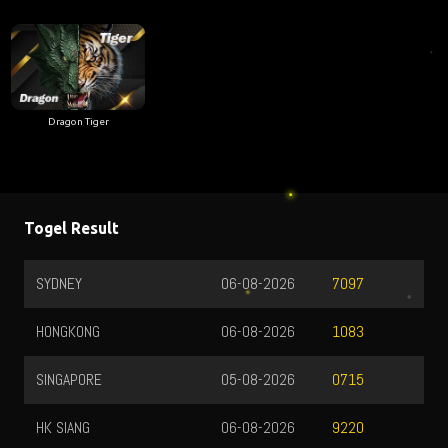
Dragon Tiger
Togel Result
SYDNEY
06-08-2026
7097
HONGKONG
06-08-2026
1083
SINGAPORE
05-08-2026
0715
HK SIANG
06-08-2026
9220