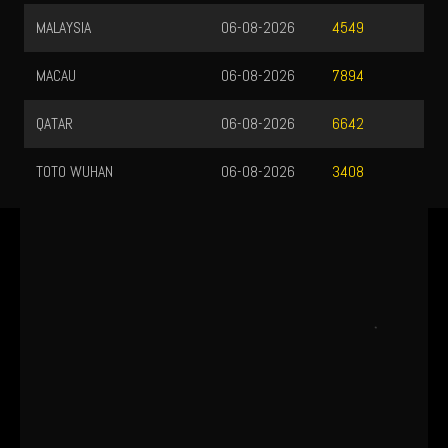
MALAYSIA
06-08-2026
4549
MACAU
06-08-2026
7894
QATAR
06-08-2026
6642
TOTO WUHAN
06-08-2026
3408