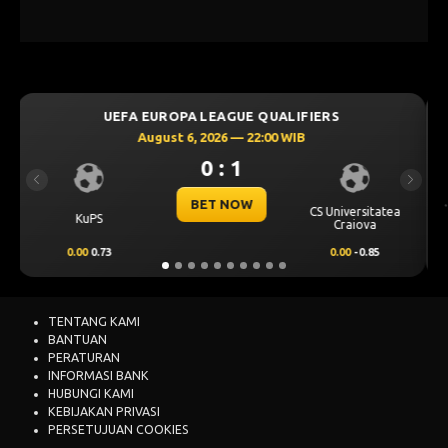
AGUE QUALIFIERS
UEFA EUROPA LEAGUE 
26 — 22:00 WIB
August 7, 2026 — 00
: 1
0 : 0
Previous
Next
 NOW
BET NOW
CS Universitatea
Red Bull Salzburg
Craiova
0.00
-0.85
0.75
0.55
TENTANG KAMI
BANTUAN
PERATURAN
INFORMASI BANK
HUBUNGI KAMI
KEBIJAKAN PRIVASI
PERSETUJUAN COOKIES