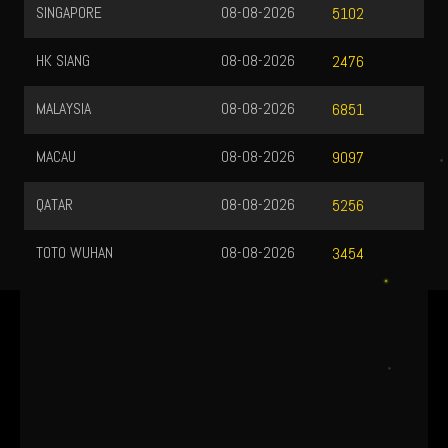
SINGAPORE
08-08-2026
5102
HK SIANG
08-08-2026
2476
MALAYSIA
08-08-2026
6851
MACAU
08-08-2026
9097
QATAR
08-08-2026
5256
TOTO WUHAN
08-08-2026
3454