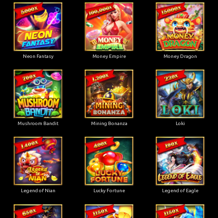
Neon Fantasy
Money Empire
Money Dragon
Mushroom Bandit
Mining Bonanza
Loki
Legend of Nian
Lucky Fortune
Legend of Eagle