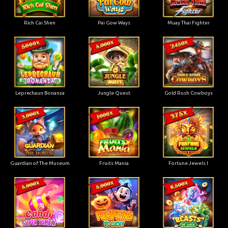
Rich Cai Shen
Pai Gow Ways
Muay Thai Fighter
Leprechaun Bonanza
Jungle Quest
Gold Rush Cowboys
Guardian of The Museum
Fruits Mania
Fortune Jewels I