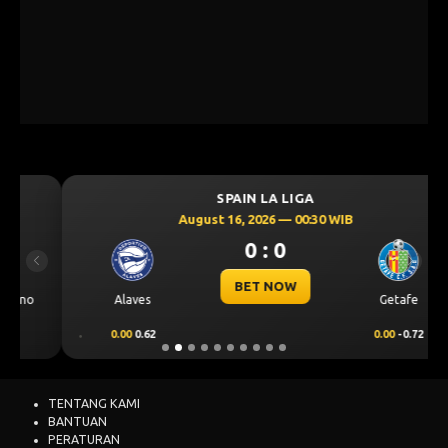
SPAIN LA LIGA
August 16, 2026 — 00:30 WIB
0 : 0
Previous
Next
BET NOW
Alaves
Getafe
0.00
0.62
0.00
-0.72
TENTANG KAMI
BANTUAN
PERATURAN