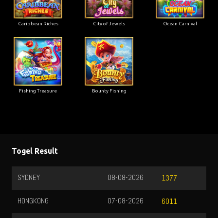
Caribbean Riches
City of Jewels
Ocean Carnival
Fishing Treasure
Bounty Fishing
Togel Result
SYDNEY
08-08-2026
1377
HONGKONG
07-08-2026
6011