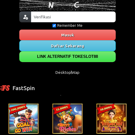
Remember Me
Masuk
Daftar Sekarang
LINK ALTERNATIF TOKESLOT88
Desktop
Wap
FastSpin