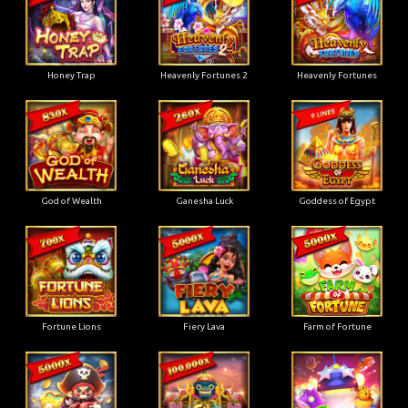
Honey Trap
Heavenly Fortunes 2
Heavenly Fortunes
God of Wealth
Ganesha Luck
Goddess of Egypt
Fortune Lions
Fiery Lava
Farm of Fortune