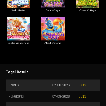
Sushi Master
Demon Slayer
Clover Cottage
Cookie Wonderland
Aladdin's Lamp
Togel Result
SYDNEY
07-08-2026
3712
HONGKONG
07-08-2026
6011