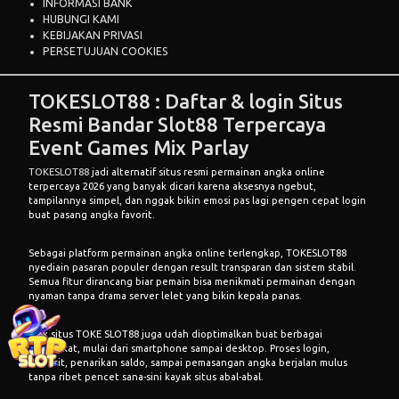
INFORMASI BANK
HUBUNGI KAMI
KEBIJAKAN PRIVASI
PERSETUJUAN COOKIES
TOKESLOT88 : Daftar & login Situs
Resmi Bandar Slot88 Terpercaya
Event Games Mix Parlay
TOKESLOT88
jadi alternatif situs resmi permainan angka online
terpercaya 2026 yang banyak dicari karena aksesnya ngebut,
tampilannya simpel, dan nggak bikin emosi pas lagi pengen cepat login
buat pasang angka favorit.
Sebagai platform permainan angka online terlengkap, TOKESLOT88
nyediain pasaran populer dengan result transparan dan sistem stabil.
Semua fitur dirancang biar pemain bisa menikmati permainan dengan
nyaman tanpa drama server lelet yang bikin kepala panas.
Link situs
TOKE SLOT88
juga udah dioptimalkan buat berbagai
perangkat, mulai dari smartphone sampai desktop. Proses login,
deposit, penarikan saldo, sampai pemasangan angka berjalan mulus
tanpa ribet pencet sana-sini kayak situs abal-abal.