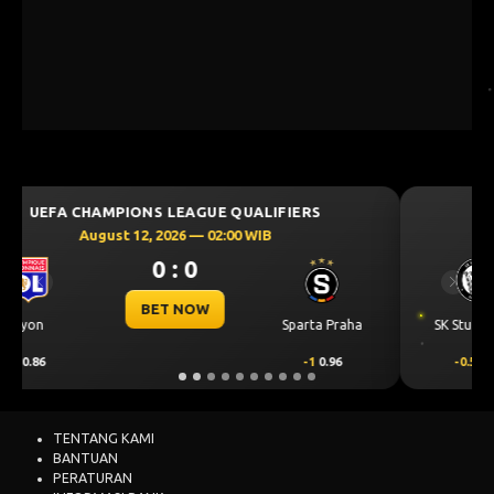
UEFA CHAMPIONS LEAGUE QUALIFIERS
August 12, 2026 — 01:30 WIB
0 : 0
Previous
Next
BET NOW
SK Sturm Graz
Fenerbahce
-0.5
0.95
0.5
0.87
TENTANG KAMI
BANTUAN
PERATURAN