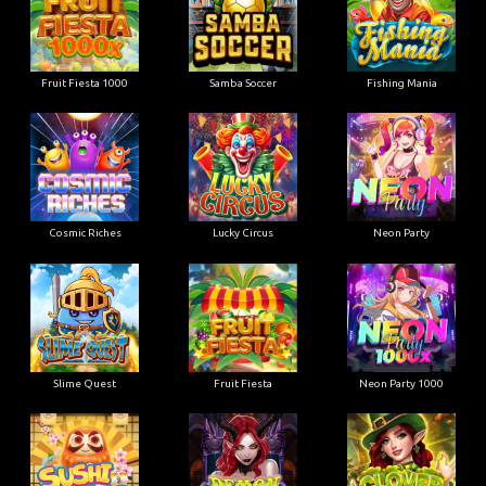
Fruit Fiesta 1000
Samba Soccer
Fishing Mania
Cosmic Riches
Lucky Circus
Neon Party
Slime Quest
Fruit Fiesta
Neon Party 1000