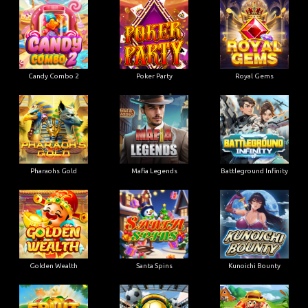
Candy Combo 2
Poker Party
Royal Gems
Pharaohs Gold
Mafia Legends
Battleground Infinity
Golden Wealth
Santa Spins
Kunoichi Bounty