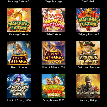
Mahjong Fortune 3
Mega Rampage
Thai Splash
Mahjong Fortune
Neko Fortune
Mahjong Fortune 2
Rise of Athena
Rise of Athena 1000
Caribbean Treasure
Kunoichi Bounty 1000
Bunny Bonaza 1000
Wukong Rising