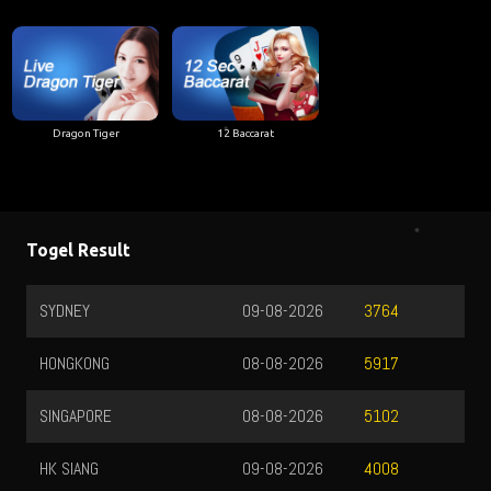
Dragon Tiger
12 Baccarat
Togel Result
SYDNEY
09-08-2026
3764
HONGKONG
08-08-2026
5917
SINGAPORE
08-08-2026
5102
HK SIANG
09-08-2026
4008