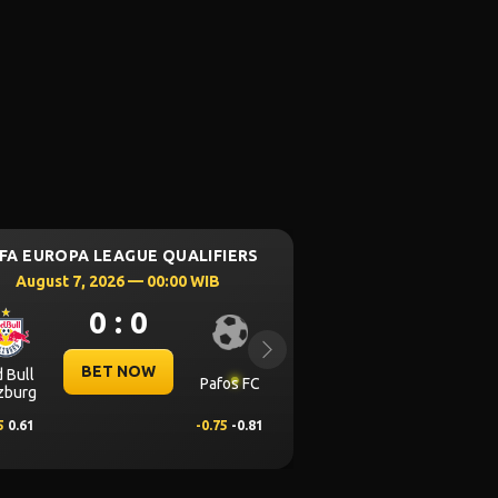
Temple of Torment
FA EUROPA LEAGUE QUALIFIERS
August 7, 2026 — 00:00 WIB
0 : 0
Next
BET NOW
Hradec
Besiktas
alove
25
-0.81
0.25
0.61
Xmas Drop