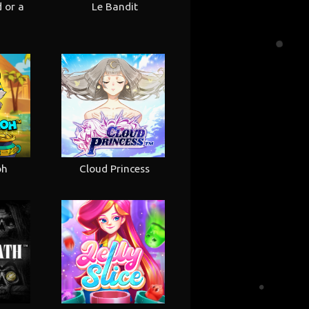
 or a
Le Bandit
oh
Cloud Princess