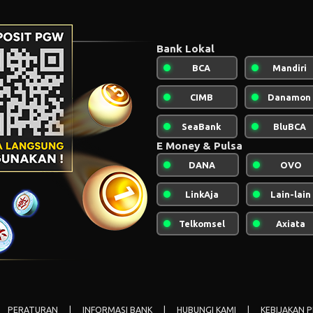
Bank Lokal
BCA
Mandiri
CIMB
Danamon
uncy Bombs
Dawn of Ki
SeaBank
BluBCA
Beam Boys
E Money & Pulsa
DANA
OVO
LinkAja
Lain-lain
Telkomsel
Axiata
layers Inc
Cursed Crypt
Twisted L
PERATURAN
|
INFORMASI BANK
|
HUBUNGI KAMI
|
KEBIJAKAN P