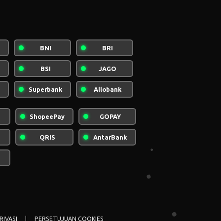
BNI
BRI
BSI
JAGO
ngs
Superbank
Allobank
Orb of Destiny
ShopeePay
GOPAY
QRIS
AntarBank
ab
Tai the Toadc
RIVASI
|
PERSETUJUAN COOKIES