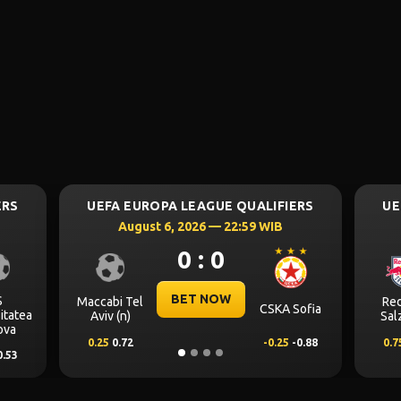
Dork Unit
Rotten
Pug Life
ERS
UEFA EUROPA LEAGUE QUALIFIERS
UE
August 6, 2026 — 22:59 WIB
0 : 0
BET NOW
Jagiellonia
FC 
lecht
Rangers FC
Bialystok
Kr
0.82
0.00
-0.88
0.00
0.72
-0.
ep 'em Cool
Cursed Seas
Densho