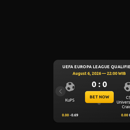
Hand of Anubis
UEFA EUROPA LEAGUE QUALIFI
August 7, 2026 — 00:45 WIB
0 : 0
Previous
BET NOW
PAOK
Ander
0.5
0.66
-0.5
-
Stormforged
Ke