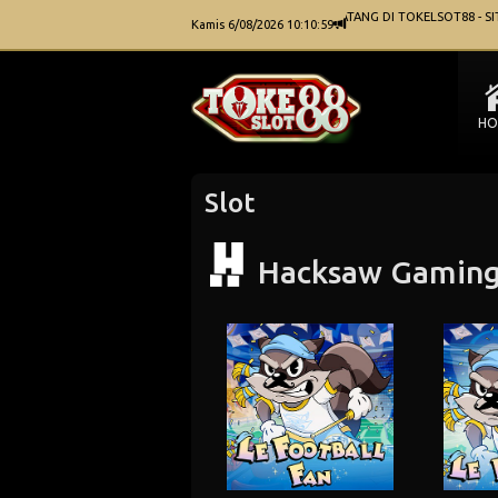
SELAMAT DATANG DI TOKELSOT88 - SITUS SL
Kamis 6/08/2026 10:11:00
HO
Slot
Hacksaw Gamin