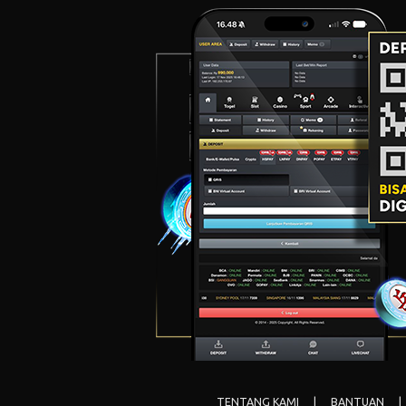
Rusty & Curly
Bo
Divine Drop
S
TENTANG KAMI
|
BANTUAN
|