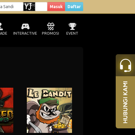
SIT PULSA DAN QRIS 1 DETIK ONLINE 24 JAM
SELAMAT DATANG DI TOK
Masuk
Daftar
ADE
INTERACTIVE
PROMOSI
EVENT