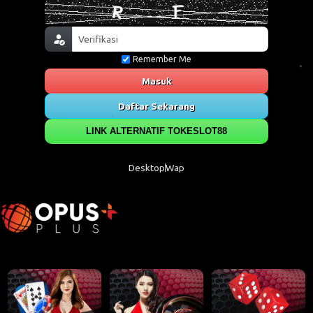
Remember Me
Masuk
Daftar Sekarang
LINK ALTERNATIF TOKESLOT88
Desktop
Wap