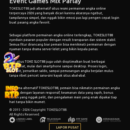
Event Games Mix Parlay
TOKESLOT88
jadi alternatif situs resmi permainan angka online
terpercaya 2026 yang banyak dicari karena aksesnya ngebut,
tampilannya simpel, dan nggak bikin emosi pas lagi pengen cepat login
buat pasang angka favorit.
Sebagai platform permainan angka online terlengkap, TOKESLOT88
nyediain pasaran populer dengan result transparan dan sistem stabil.
Semua fitur dirancang biar pemain bisa menikmati permainan dengan
nyaman tanpa drama server lelet yang bikin kepala panas.
Link situs
TOKE SLOT88
juga udah dioptimalkan buat berbagai
perangkat, mulai dari smartphone sampai desktop. Proses login,
deposit, penarikan saldo, sampai pemasangan angka berjalan mulus
tanpa ribet pencet sana-sini kayak situs abal-abal.
Bersama
alternatif TOKESLOT88
, pemain bisa nikmatin permainan angka
online dengan layanan responsif, keamanan data yang rapih, bonus
harian yang nggak pelit, dan pengalaman main yang enak dipakai tiap
hari tanpa bikin mumet.
© 2015 - 2026 Copyright TOKESLOT88.
All Rights Reserved.
LAPOR PUSAT