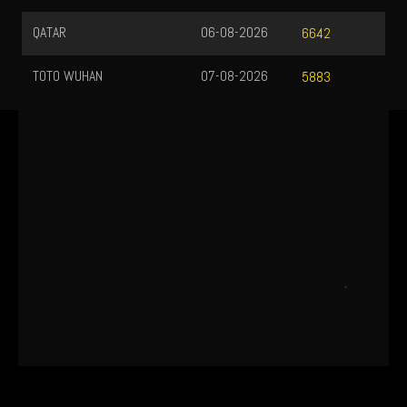
QATAR
06-08-2026
6642
TOTO WUHAN
07-08-2026
5883